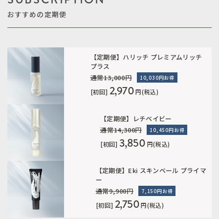
おすすめの定期便
【定期便】ハリッチ プレミアムリッチ
プラス
通常13,000円
10,030円お得
2,970
[初回]
円(税込)
【定期便】レチベイビー
通常14,300円
10,450円お得
3,850
[初回]
円(税込)
【定期便】Eki スキンベール プライマ
ー
通常9,900円
7,150円お得
2,750
[初回]
円(税込)