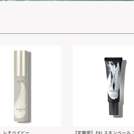
】レチベイビー
【定期便】Eki スキンベール