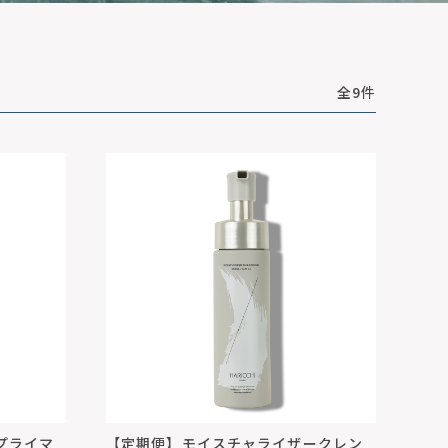
全9件
 プライマ
【定期便】モイスチャライザークレン