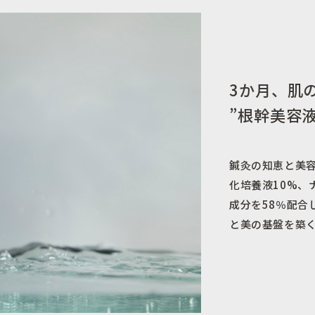
3か月、肌
”根幹美容
鍼灸の知恵と美容
化培養液10%、
成分を58％配合
と美の基盤を築