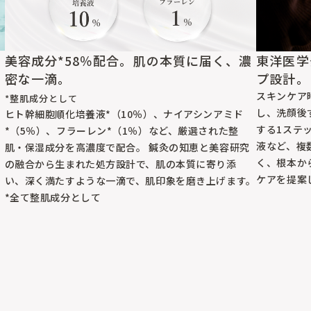
東洋医学
美容成分*58％配合。肌の本質に届く、濃
プ設計。
密な一滴。
スキンケア
*整肌成分として
し、洗顔後
す
ヒト幹細胞順化培養液*（10％）、ナイアシンアミド
する1ステ
*（5％）、フラーレン*（1％）など、厳選された整
液など、複
肌・保湿成分を高濃度で配合。 鍼灸の知恵と美容研究
く、根本か
の融合から生まれた処方設計で、肌の本質に寄り添
ケアを提案
い、深く満たすような一滴で、肌印象を磨き上げます。
*全て整肌成分として