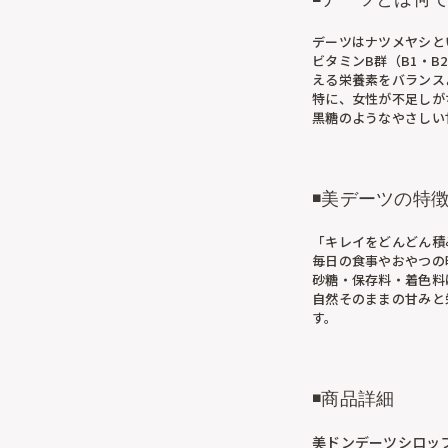
デーツはナツメヤシと
ビタミンB群（B1・
える栄養素をバランス
特に、女性が不足しが
黒糖のようなやさしい
◾️美デーツの特
「キレイをどんどん積
毎日の食事やおやつの
砂糖・保存料・着色料
自然そのままの甘みと
す。
◾️商品詳細
美ドンデーツシロッ