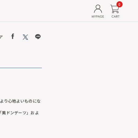
0
ア
より心地よいものにな
り「美ドンデーツ」およ