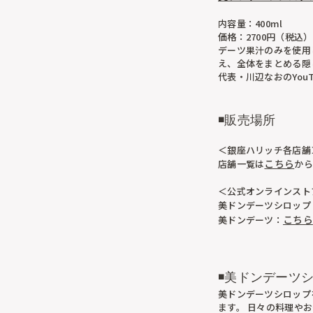
内容量：400ml
価格：2700円（税込）
デーツ果汁のみを使用
え、全体をまとめる隠
代表・川辺なおのYou
◾️販売場所
＜銀座ハリッチ各店舗
こちら
店舗一覧は
から
＜公式オンラインスト
美ドンデーツシロップ
こちら
美ドンデーツ：
◾️美ドンデーツ
美ドンデーツシロップ
ます。 日々の料理や