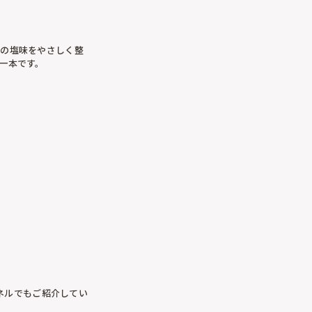
理の塩味をやさしく整
一本です。
ンネルでもご紹介してい