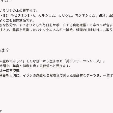
いうヤシの木の果実です。
B2・B6）やビタミンE・A、カルシウム、カリウム、マグネシウム、鉄分、
よく含む自然食品です。
ちな鉄分や、すっきりとした毎日をサポートする食物繊維・ミネラルが含ま
甘さで、美容を意識したおやつやエネルギー補給、料理の甘味付けにも取り
徴は？
み重ねてほしい」そんな想いから生まれた「美ドンデーツシリーズ」。
時間を、美容と健康を育てる習慣へと導きます。
は一切不使用。
栄養を大切に、イランの過酷な自然環境で育った高品質なデーツを、一粒
プ