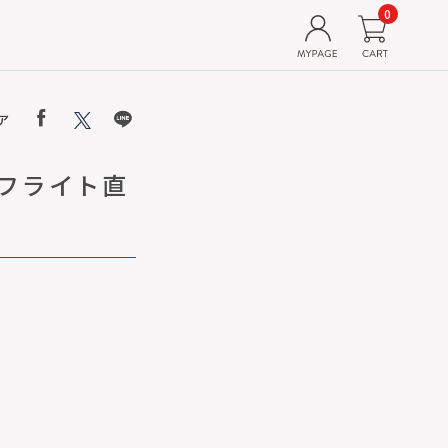
0
ア
のフライト直