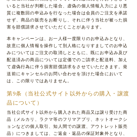
いると当社が判断した場合、虚偽の個人情報入力により悪
質に複数回の申込みを行なった場合は会員のご注文を承諾
せず、商品の販売をお断りし、それに伴う当社が被った損
害を賠償請求させていただくことがあります。
本キャンペーンは、お一人様一度限りのお申込みとなり、
故意に個人情報を操作して別人格になりすましてのお申込
みについてはご注文の取消しとともに、既にお申込み及び
配送済みの商品については定価でのご請求と配送料、加え
て虚偽行為に伴う損害賠償請求をさせていただきます。発
送前にキャンセルのお問い合わせを頂けた場合において
は、この限りではありません。
第9条（当社公式サイト以外からの購入・譲渡
品について）
当社公式サイト以外から購入された商品又は譲り受けた商
品（メルカリ、ラクマ等のフリマアプリ、ネットオークシ
ョンなどの個人取引、知人間での譲渡、アウトレット販売
品）につきましては、ご返金・返品の保証対象外となり、